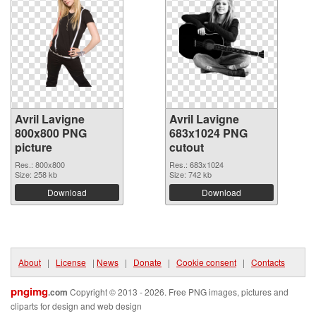
Avril Lavigne
Avril Lavigne
800x800 PNG
683x1024 PNG
picture
cutout
Res.: 800x800
Res.: 683x1024
Size: 258 kb
Size: 742 kb
Download
Download
About
|
License
|
News
|
Donate
|
Cookie consent
|
Contacts
pngimg
.com
Copyright © 2013 - 2026. Free PNG images, pictures and
cliparts for design and web design