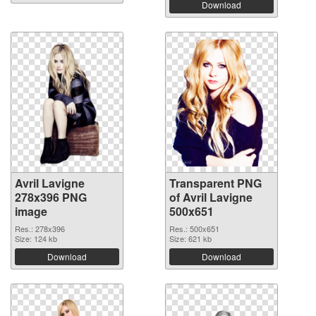
Download
Avril Lavigne
Transparent PNG
278x396 PNG
of Avril Lavigne
image
500x651
Res.: 278x396
Res.: 500x651
Size: 124 kb
Size: 621 kb
Download
Download