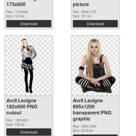
173x600
picture
Res.: 173x600
Res.: 909x1127
Size: 121 kb
Size: 751 kb
Download
Download
Avril Lavigne
Avril Lavigne
182x600 PNG
895x1200
cutout
transparent PNG
graphic
Res.: 182x600
Size: 132 kb
Res.: 895x1200
Size: 2270 kb
Download