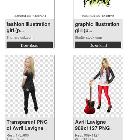
fashion illustration
graphic illustration
girl (p...
girl (p...
Shutterstock.com
Shutterstock.com
Download
Download
Transparent PNG
Avril Lavigne
of Avril Lavigne
909x1127 PNG
173x600
picture
Res.: 173x600
Res.: 909x1127
Size: 121 kb
Size: 751 kb