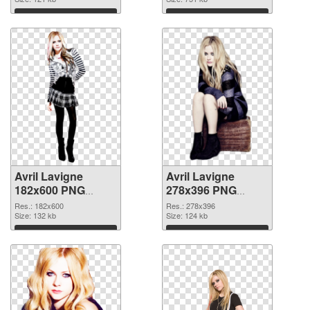
Download
Download
Avril Lavigne
Avril Lavigne
182x600 PNG
278x396 PNG
cutout
image
Res.: 182x600
Res.: 278x396
Size: 132 kb
Size: 124 kb
Download
Download