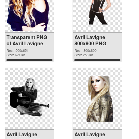
Transparent PNG
Avril Lavigne
of Avril Lavigne
800x800 PNG
500x651
picture
Res.: 500x651
Res.: 800x800
Size: 621 kb
Size: 258 kb
Download
Download
Avril Lavigne
Avril Lavigne