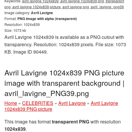
Keywords:
avril lavigne 1024x839, avril lavigne 1024x839 png, transparent
png, avril lavigne 1024x839 picture, avril lavigne png, avril_lavigne_png39
Image category:
Avril Lavigne
Format:
PNG image with alpha (transparent)
Resolution: 1024x839
Size: 1073 kb
Avril Lavigne 1024x839 is available as a PNG cutout with
transparency. Resolution: 1024x839 pixels. File size: 1073
KB. Image ID 90449.
Avril Lavigne 1024x839 PNG picture
image with transparent background |
avril_lavigne_PNG39.png
Home
»
CELEBRITIES
»
Avril Lavigne
»
Avril Lavigne
1024x839 PNG picture
This image has format
transparent PNG
with resolution
1024x839
.