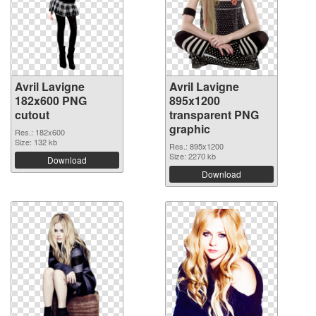
Avril Lavigne
Avril Lavigne
182x600 PNG
895x1200
cutout
transparent PNG
graphic
Res.: 182x600
Size: 132 kb
Res.: 895x1200
Size: 2270 kb
Download
Download