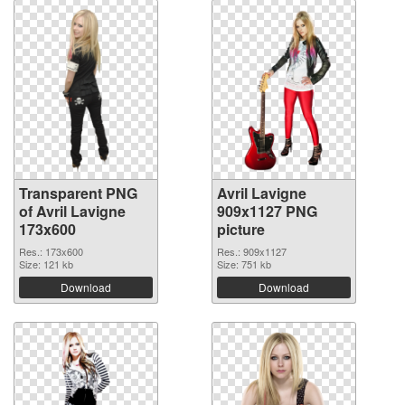
Transparent PNG
Avril Lavigne
of Avril Lavigne
909x1127 PNG
173x600
picture
Res.: 173x600
Res.: 909x1127
Size: 121 kb
Size: 751 kb
Download
Download