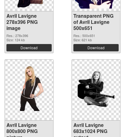
Avril Lavigne
Transparent PNG
278x396 PNG
of Avril Lavigne
image
500x651
Res.: 278x396
Res.: 500x651
Size: 124 kb
Size: 621 kb
Download
Download
Avril Lavigne
Avril Lavigne
800x800 PNG
683x1024 PNG